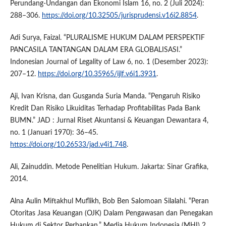
Perundang-Undangan dan Ekonomi Islam 16, no. 2 (Juli 2024):
288–306.
https://doi.org/10.32505/jurisprudensi.v16i2.8854
.
Adi Surya, Faizal. “PLURALISME HUKUM DALAM PERSPEKTIF
PANCASILA TANTANGAN DALAM ERA GLOBALISASI.”
Indonesian Journal of Legality of Law 6, no. 1 (Desember 2023):
207–12.
https://doi.org/10.35965/ijlf.v6i1.3931
.
Aji, Ivan Krisna, dan Gusganda Suria Manda. “Pengaruh Risiko
Kredit Dan Risiko Likuiditas Terhadap Profitabilitas Pada Bank
BUMN.” JAD : Jurnal Riset Akuntansi & Keuangan Dewantara 4,
no. 1 (Januari 1970): 36–45.
https://doi.org/10.26533/jad.v4i1.748
.
Ali, Zainuddin. Metode Penelitian Hukum. Jakarta: Sinar Grafika,
2014.
Alna Aulin Miftakhul Muflikh, Bob Ben Salomoan Silalahi. “Peran
Otoritas Jasa Keuangan (OJK) Dalam Pengawasan dan Penegakan
Hukum di Sektor Perbankan.” Media Hukum Indonesia (MHI) 2,