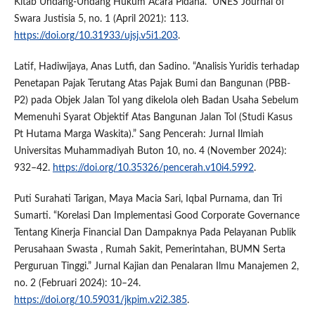
Kitab Undang-Undang Hukum Acara Pidana.” UNES Journal of
Swara Justisia 5, no. 1 (April 2021): 113.
https://doi.org/10.31933/ujsj.v5i1.203
.
Latif, Hadiwijaya, Anas Lutfi, dan Sadino. “Analisis Yuridis terhadap
Penetapan Pajak Terutang Atas Pajak Bumi dan Bangunan (PBB-
P2) pada Objek Jalan Tol yang dikelola oleh Badan Usaha Sebelum
Memenuhi Syarat Objektif Atas Bangunan Jalan Tol (Studi Kasus
Pt Hutama Marga Waskita).” Sang Pencerah: Jurnal Ilmiah
Universitas Muhammadiyah Buton 10, no. 4 (November 2024):
932–42.
https://doi.org/10.35326/pencerah.v10i4.5992
.
Puti Surahati Tarigan, Maya Macia Sari, Iqbal Purnama, dan Tri
Sumarti. “Korelasi Dan Implementasi Good Corporate Governance
Tentang Kinerja Financial Dan Dampaknya Pada Pelayanan Publik
Perusahaan Swasta , Rumah Sakit, Pemerintahan, BUMN Serta
Perguruan Tinggi.” Jurnal Kajian dan Penalaran Ilmu Manajemen 2,
no. 2 (Februari 2024): 10–24.
https://doi.org/10.59031/jkpim.v2i2.385
.