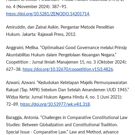
no. 4 (November 2024): 387–91.
https://doi.org/10.5281/ZENODO.14201714
.
Amiruddin, dan Zainal Asikin. Pengantar Metode Penelitian
Hukum. Jakarta: Rajawali Press, 2012.
Anggraini, Mellisa. “Optimalisasi Good Governance melalui Prinsip
Akuntabilitas Hukum dalam Pengelolaan Keuangan Negara.”
Coopetition : Jurnal Ilmiah Manajemen 15, no. 3 (Oktober 2024):
627–38.
https://doi.org/10.32670/coopetition.v15i3.4826
.
Azwani, Azwani. “Kedudukan Ketetapan Majelis Permusyawaratan
Rakyat (Tap. MPR) Sebelum Dan Setelah Amandemen UUD 1945.”
Widya Kerta: Jurnal Hukum Agama Hindu 4, no. 1 (Juni 2021):
72–89.
https://doi.org/10.53977/wk.v4i1.318
.
Baraggia, Antonia. “Challenges in Comparative Constitutional Law
Studies: Between Globalization and Constitutional Tradition.
Special Issue - Comparative Law.” Law and Method, advance