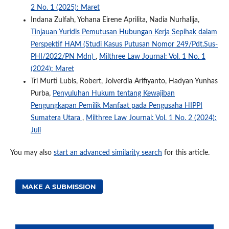
2 No. 1 (2025): Maret
Indana Zulfah, Yohana Eirene Aprilita, Nadia Nurhalija,
Tinjauan Yuridis Pemutusan Hubungan Kerja Sepihak dalam
Perspektif HAM (Studi Kasus Putusan Nomor 249/Pdt.Sus-
PHI/2022/PN Mdn)
,
Milthree Law Journal: Vol. 1 No. 1
(2024): Maret
Tri Murti Lubis, Robert, Joiverdia Arifiyanto, Hadyan Yunhas
Purba,
Penyuluhan Hukum tentang Kewajiban
Pengungkapan Pemilik Manfaat pada Pengusaha HIPPI
Sumatera Utara
,
Milthree Law Journal: Vol. 1 No. 2 (2024):
Juli
You may also
start an advanced similarity search
for this article.
MAKE A SUBMISSION