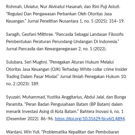
Rohmah, Ulviatur, Nur Alvinatul Hasanah, dan Rini Puji Astuti.
“Regulasi Dan Pengawasan Perbankan Oleh Otoritas Jasa
Keuangan.” Jurnal Penelitian Nusantara 1, no. 5 (2025): 314–19.
Saragih, Geofani Milthree. “Pancasila Sebagai Landasan Filosofis
Pembentukan Peraturan Perundang-Undangan Di Indonesia.”
Jurnal Pancasila dan Kewarganegaraan 2, no. 1 (2022).
Sulubara, Seri Mughni. “Penegakan Aturan Hukum Melalui
Otoritas Jasa Keuangan (OJK) Terhadap White collar crime Insider
Trading Dalam Pasar Modal.” Jurnal Ilmiah Penegakan Hukum 10,
no. 2 (2023): 189.
Syuzairi, Muhammad, Yustika Anggitarius, Abdul Jalal, dan Bunga
Paramita. “Peran Badan Pengusahaan Batam (BP Batam) dalam
menarik Investasi Asing di Kota Batam.” Bahtera Inovasi 6, no. 1
(Desember 2022): 86–96.
https://doi.org/10.31629/bi.v6i1.4894
.
Wardani, Win Yuli. “Problematika Kepailitan dan Pembubaran