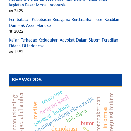
Kegiatan Pasar Modal Indonesia
2429
Pembatasan Kebebasan Beragama Berdasarkan Teori Keadilan
Dan Hak Asasi Manusia
2022
Kajian Terhadap Kedudukan Advokat Dalam Sistem Peradilan
Pidana Di Indonesia
1592
KEYWORDS
terorisme
special chamber
regulasi hukum
penyalahgunaan teknologi
nelayan kecil
undang-undang cipta kerja
regulasi ketenagakerjaan
mediasi
penegak hukum
globalisasi informasi
hak cipta
bumn
demokrasi