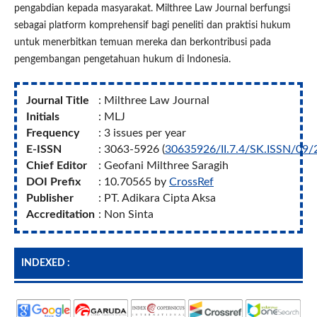
pengabdian kepada masyarakat. Milthree Law Journal berfungsi
sebagai platform komprehensif bagi peneliti dan praktisi hukum
untuk menerbitkan temuan mereka dan berkontribusi pada
pengembangan pengetahuan hukum di Indonesia.
Journal Title
: Milthree Law Journal
Initials
: MLJ
Frequency
: 3 issues per year
E-ISSN
: 3063-5926 (
30635926/II.7.4/SK.ISSN/09/
Chief Editor
: Geofani Milthree Saragih
DOI
Prefix
: 10.70565 by
CrossRef
Publisher
: PT. Adikara Cipta Aksa
Accreditation
: Non Sinta
INDEXED :